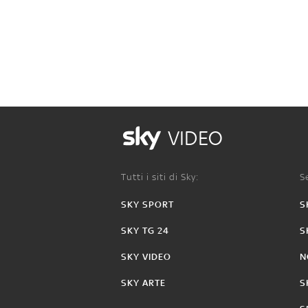
VIDEO
Tutti i siti di Sky:
Se
SKY SPORT
S
SKY TG 24
S
SKY VIDEO
N
SKY ARTE
S