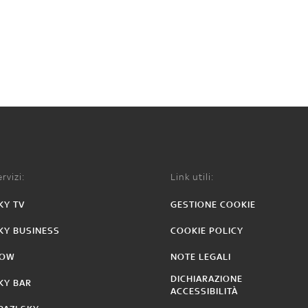
rvizi:
Link utili:
KY TV
GESTIONE COOKIE
KY BUSINESS
COOKIE POLICY
OW
NOTE LEGALI
DICHIARAZIONE
KY BAR
ACCESSIBILITÀ