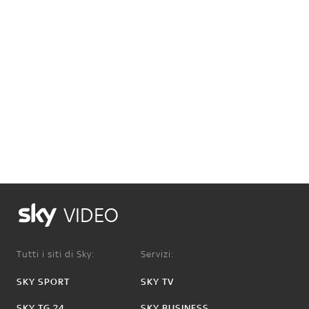
VIDEO
Tutti i siti di Sky:
Servizi:
SKY SPORT
SKY TV
SKY TG 24
SKY BUSINESS