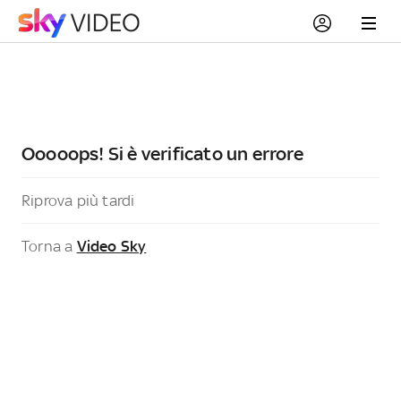
Ooooops! Si è verificato un errore
Riprova più tardi
Torna a
Video Sky