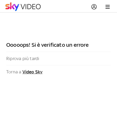
Ooooops! Si è verificato un errore
Riprova più tardi
Torna a
Video Sky