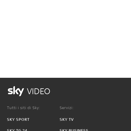
VIDEO
Tutti i siti di Sky:
Servizi:
SKY SPORT
SKY TV
SKY TG 24
SKY BUSINESS