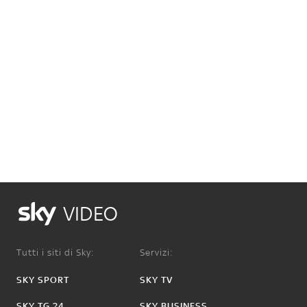
VIDEO
Tutti i siti di Sky:
Servizi:
SKY SPORT
SKY TV
SKY TG 24
SKY BUSINESS