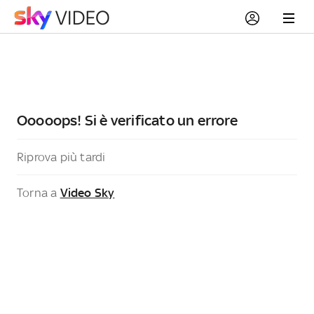
Ooooops! Si è verificato un errore
Riprova più tardi
Torna a
Video Sky