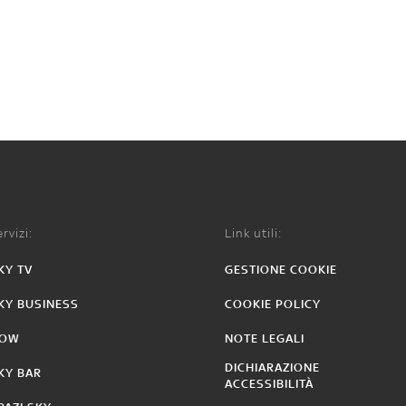
rvizi:
Link utili:
KY TV
GESTIONE COOKIE
KY BUSINESS
COOKIE POLICY
OW
NOTE LEGALI
DICHIARAZIONE
KY BAR
ACCESSIBILITÀ