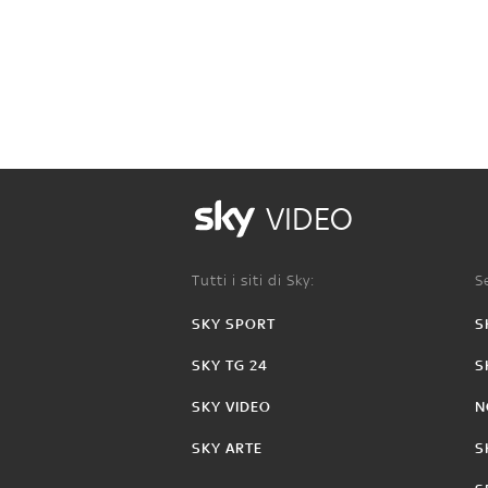
VIDEO
Tutti i siti di Sky:
Se
SKY SPORT
S
SKY TG 24
S
SKY VIDEO
N
SKY ARTE
S