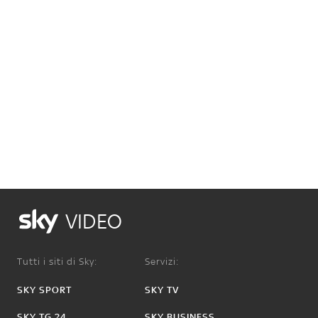
VIDEO
Tutti i siti di Sky:
Servizi:
SKY SPORT
SKY TV
SKY TG 24
SKY BUSINESS