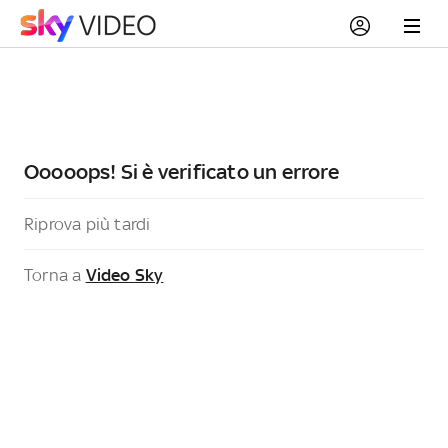
Ooooops! Si è verificato un errore
Riprova più tardi
Torna a
Video Sky