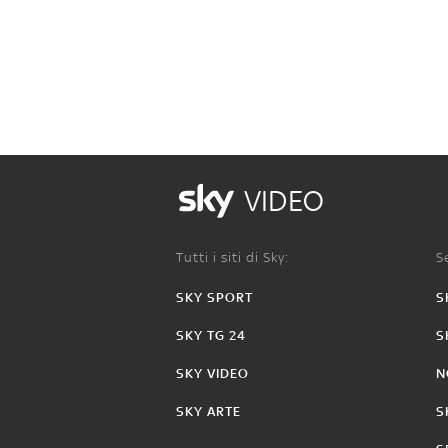
VIDEO
Tutti i siti di Sky:
Se
SKY SPORT
S
SKY TG 24
S
SKY VIDEO
N
SKY ARTE
S