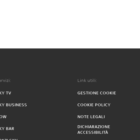
rvizi:
Link utili:
KY TV
GESTIONE COOKIE
KY BUSINESS
COOKIE POLICY
OW
NOTE LEGALI
DICHIARAZIONE
KY BAR
ACCESSIBILITÀ