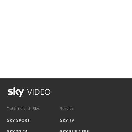
VIDEO
Tutti i siti di Sky:
Servizi:
SKY SPORT
SKY TV
SKY TG 24
SKY BUSINESS