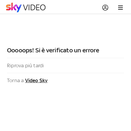
Ooooops! Si è verificato un errore
Riprova più tardi
Torna a
Video Sky