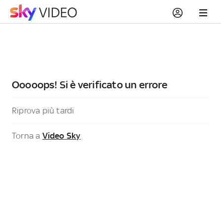
Ooooops! Si è verificato un errore
Riprova più tardi
Torna a
Video Sky