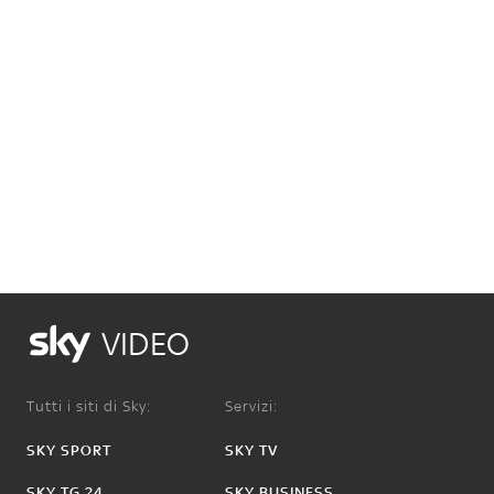
VIDEO
Tutti i siti di Sky:
Servizi:
SKY SPORT
SKY TV
SKY TG 24
SKY BUSINESS