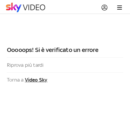
Ooooops! Si è verificato un errore
Riprova più tardi
Torna a
Video Sky