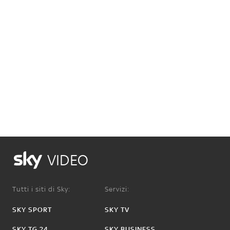
VIDEO
Tutti i siti di Sky:
Servizi:
SKY SPORT
SKY TV
SKY TG 24
SKY BUSINESS