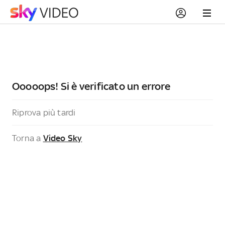
Ooooops! Si è verificato un errore
Riprova più tardi
Torna a
Video Sky