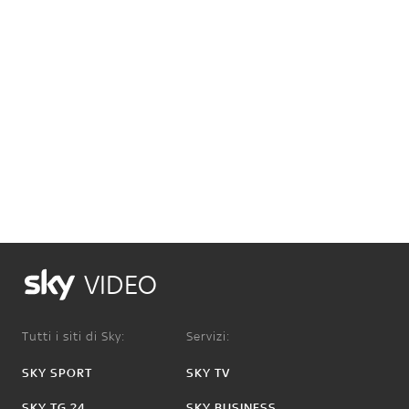
VIDEO
Tutti i siti di Sky:
Servizi:
SKY SPORT
SKY TV
SKY TG 24
SKY BUSINESS