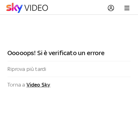
Ooooops! Si è verificato un errore
Riprova più tardi
Torna a
Video Sky