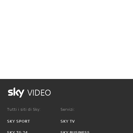
VIDEO
Tutti i siti di Sky:
Servizi:
SKY SPORT
SKY TV
SKY TG 24
SKY BUSINESS