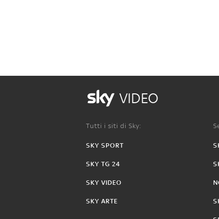
VIDEO
Tutti i siti di Sky:
Se
SKY SPORT
S
SKY TG 24
S
SKY VIDEO
N
SKY ARTE
S