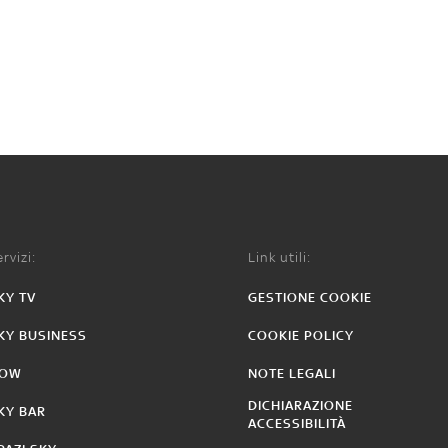
rvizi:
Link utili:
KY TV
GESTIONE COOKIE
KY BUSINESS
COOKIE POLICY
OW
NOTE LEGALI
DICHIARAZIONE
KY BAR
ACCESSIBILITÀ