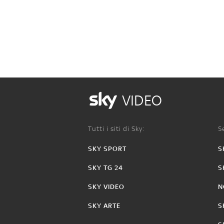
VIDEO
Tutti i siti di Sky:
Se
SKY SPORT
S
SKY TG 24
S
SKY VIDEO
N
SKY ARTE
S