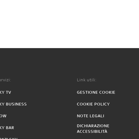
rvizi:
Link utili:
KY TV
GESTIONE COOKIE
KY BUSINESS
COOKIE POLICY
OW
NOTE LEGALI
DICHIARAZIONE
KY BAR
ACCESSIBILITÀ