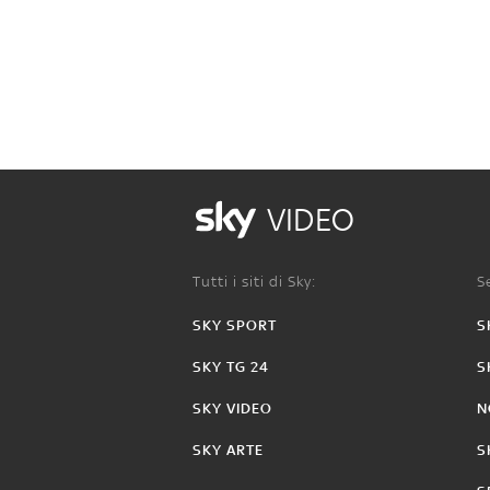
VIDEO
Tutti i siti di Sky:
Se
SKY SPORT
S
SKY TG 24
S
SKY VIDEO
N
SKY ARTE
S