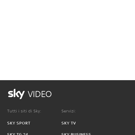
VIDEO
Tutti i siti di Sky:
Servizi:
SKY SPORT
SKY TV
SKY TG 24
SKY BUSINESS