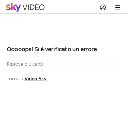
Ooooops! Si è verificato un errore
Riprova più tardi
Torna a
Video Sky