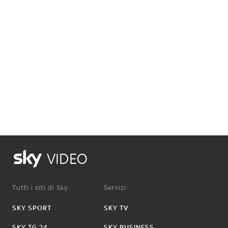
VIDEO
Tutti i siti di Sky:
Servizi:
SKY SPORT
SKY TV
SKY TG 24
SKY BUSINESS