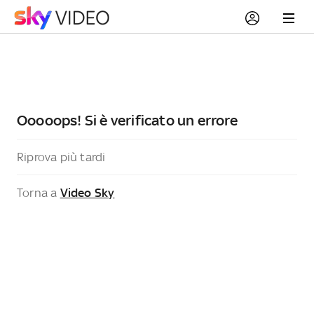
Ooooops! Si è verificato un errore
Riprova più tardi
Torna a
Video Sky