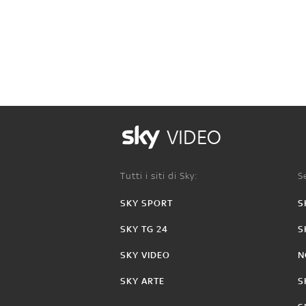
VIDEO
Tutti i siti di Sky:
Se
SKY SPORT
S
SKY TG 24
S
SKY VIDEO
N
SKY ARTE
S