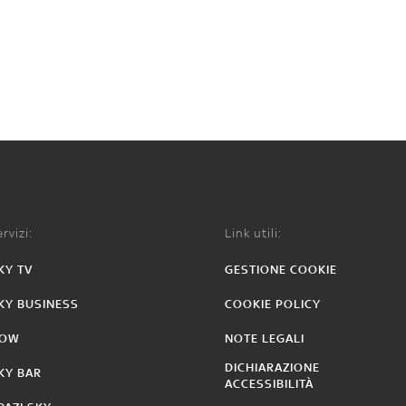
rvizi:
Link utili:
KY TV
GESTIONE COOKIE
KY BUSINESS
COOKIE POLICY
OW
NOTE LEGALI
DICHIARAZIONE
KY BAR
ACCESSIBILITÀ