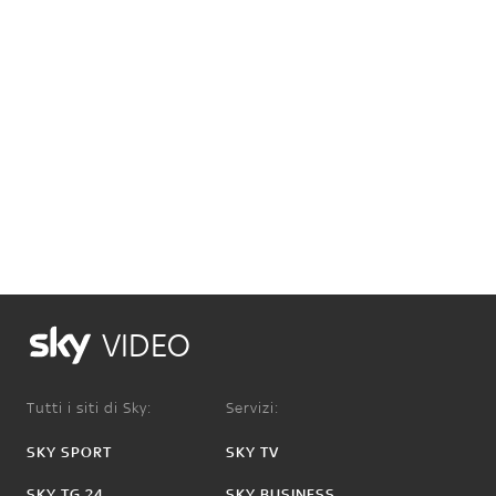
VIDEO
Tutti i siti di Sky:
Servizi:
SKY SPORT
SKY TV
SKY TG 24
SKY BUSINESS