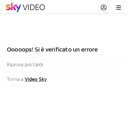
Ooooops! Si è verificato un errore
Riprova più tardi
Torna a
Video Sky