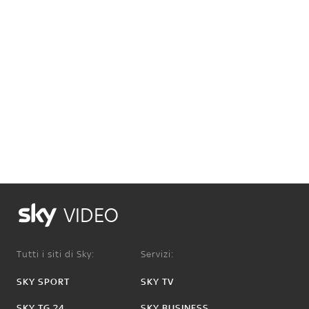
VIDEO
Tutti i siti di Sky:
Servizi:
SKY SPORT
SKY TV
SKY TG 24
SKY BUSINESS