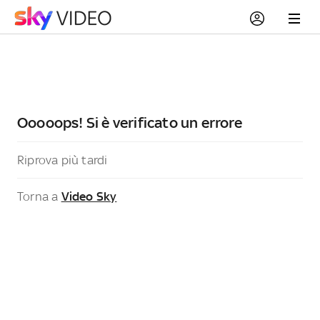
Ooooops! Si è verificato un errore
Riprova più tardi
Torna a
Video Sky