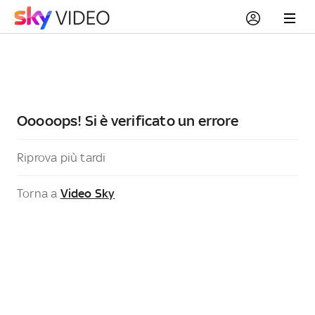
Ooooops! Si è verificato un errore
Riprova più tardi
Torna a
Video Sky