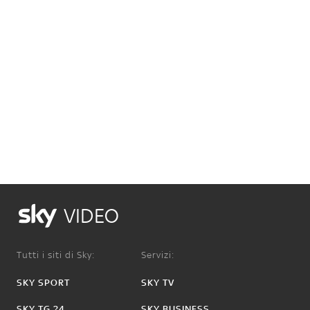
VIDEO
Tutti i siti di Sky:
Servizi:
SKY SPORT
SKY TV
SKY TG 24
SKY BUSINESS