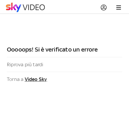
Ooooops! Si è verificato un errore
Riprova più tardi
Torna a
Video Sky