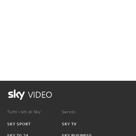
VIDEO
Tutti i siti di Sky:
Servizi:
SKY SPORT
SKY TV
SKY TG 24
SKY BUSINESS