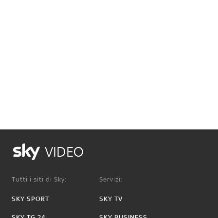
VIDEO
Tutti i siti di Sky:
Servizi:
SKY SPORT
SKY TV
SKY TG 24
SKY BUSINESS