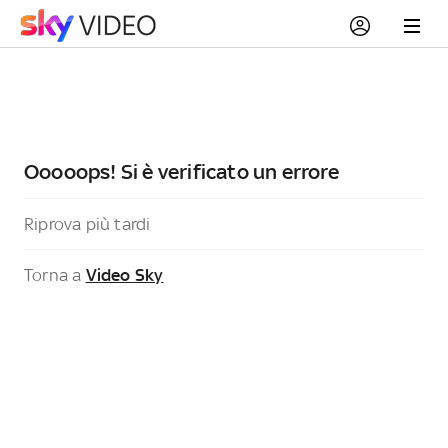
Ooooops! Si è verificato un errore
Riprova più tardi
Torna a
Video Sky