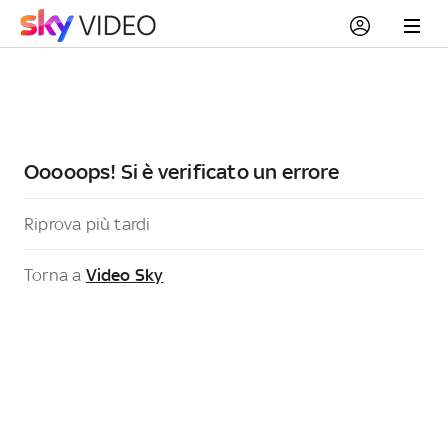
Ooooops! Si è verificato un errore
Riprova più tardi
Torna a
Video Sky