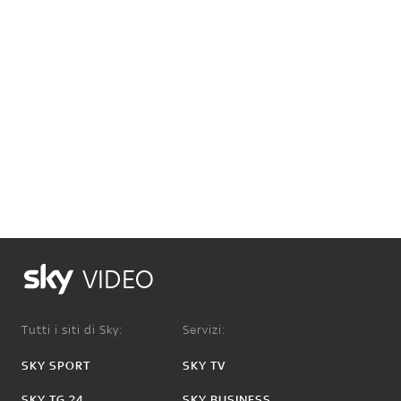
VIDEO
Tutti i siti di Sky:
Servizi:
SKY SPORT
SKY TV
SKY TG 24
SKY BUSINESS