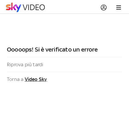
Ooooops! Si è verificato un errore
Riprova più tardi
Torna a
Video Sky