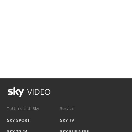
VIDEO
Tutti i siti di Sky:
Servizi:
SKY SPORT
SKY TV
SKY TG 24
SKY BUSINESS