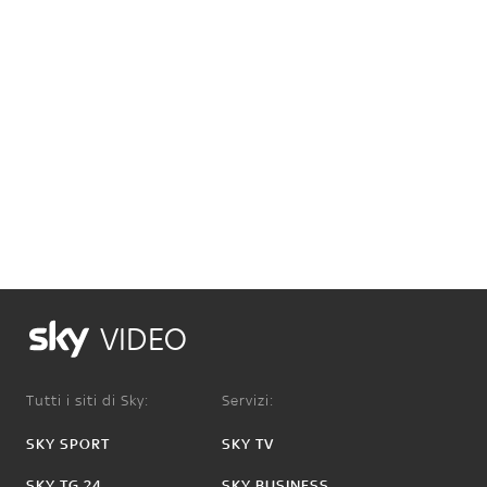
VIDEO
Tutti i siti di Sky:
Servizi:
SKY SPORT
SKY TV
SKY TG 24
SKY BUSINESS