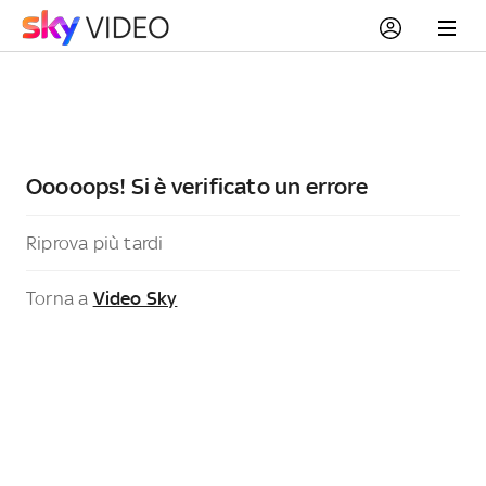
Ooooops! Si è verificato un errore
Riprova più tardi
Torna a
Video Sky