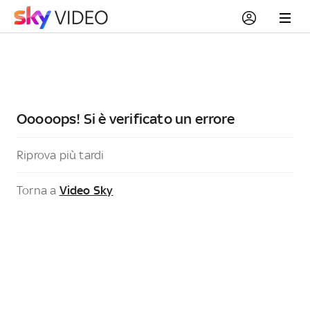
Ooooops! Si è verificato un errore
Riprova più tardi
Torna a
Video Sky