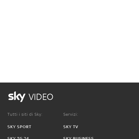
VIDEO
Tutti i siti di Sky:
Servizi:
SKY SPORT
SKY TV
SKY TG 24
SKY BUSINESS