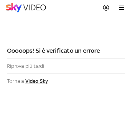
Ooooops! Si è verificato un errore
Riprova più tardi
Torna a
Video Sky