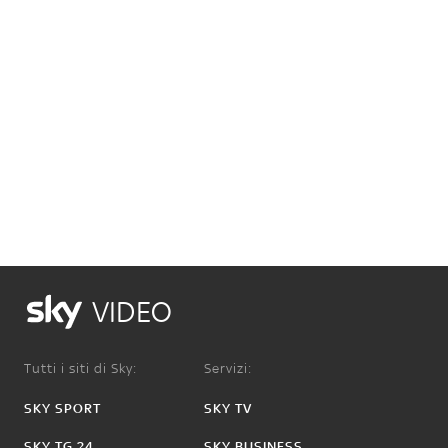
VIDEO
Tutti i siti di Sky:
Servizi:
SKY SPORT
SKY TV
SKY TG 24
SKY BUSINESS