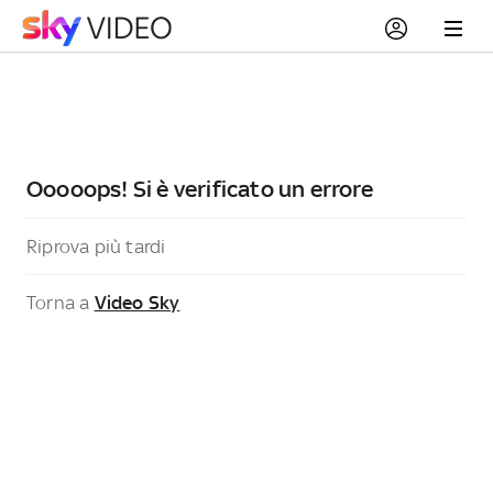
Ooooops! Si è verificato un errore
Riprova più tardi
Torna a
Video Sky