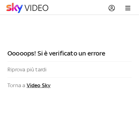
Ooooops! Si è verificato un errore
Riprova più tardi
Torna a
Video Sky