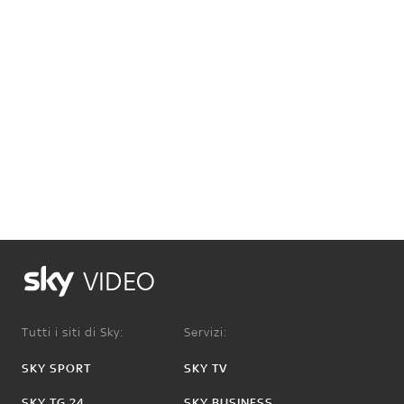
VIDEO
Tutti i siti di Sky:
Servizi:
SKY SPORT
SKY TV
SKY TG 24
SKY BUSINESS