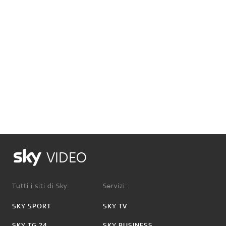
VIDEO
Tutti i siti di Sky:
Servizi:
SKY SPORT
SKY TV
SKY TG 24
SKY BUSINESS