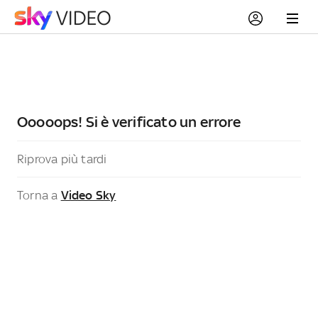
Ooooops! Si è verificato un errore
Riprova più tardi
Torna a
Video Sky