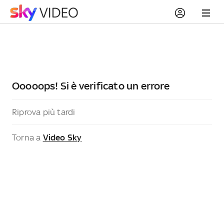
Ooooops! Si è verificato un errore
Riprova più tardi
Torna a
Video Sky