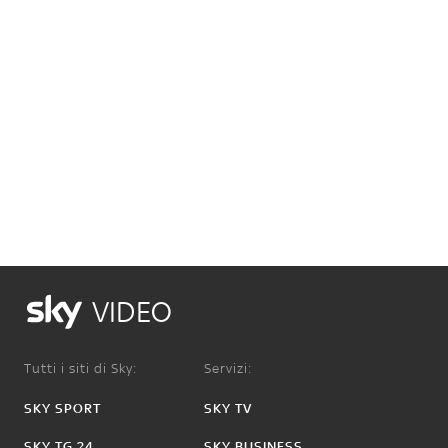
VIDEO
Tutti i siti di Sky:
Servizi:
SKY SPORT
SKY TV
SKY TG 24
SKY BUSINESS