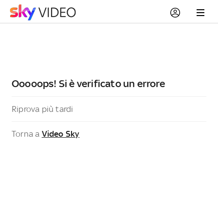
Ooooops! Si è verificato un errore
Riprova più tardi
Torna a
Video Sky