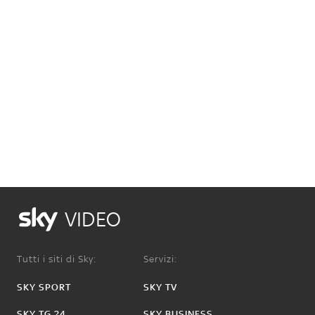
VIDEO
Tutti i siti di Sky:
Servizi:
SKY SPORT
SKY TV
SKY TG 24
SKY BUSINESS