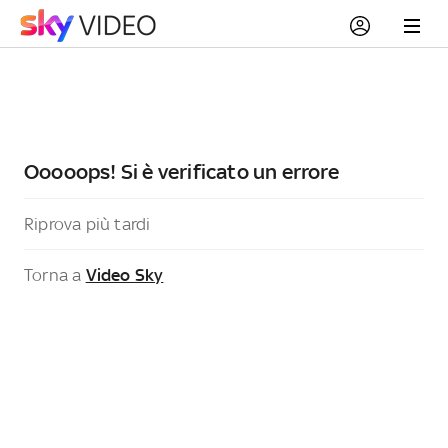
Ooooops! Si è verificato un errore
Riprova più tardi
Torna a
Video Sky