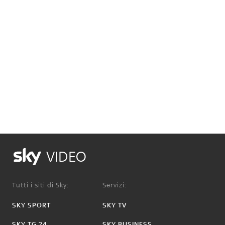
VIDEO
Tutti i siti di Sky:
Servizi:
SKY SPORT
SKY TV
SKY TG 24
SKY BUSINESS