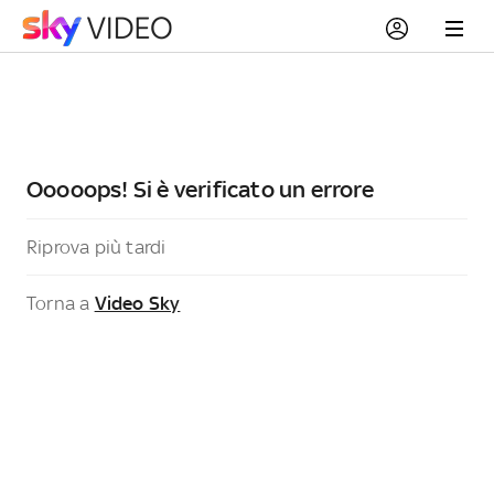
Ooooops! Si è verificato un errore
Riprova più tardi
Torna a
Video Sky