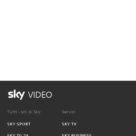
VIDEO
Tutti i siti di Sky:
Servizi:
SKY SPORT
SKY TV
SKY TG 24
SKY BUSINESS