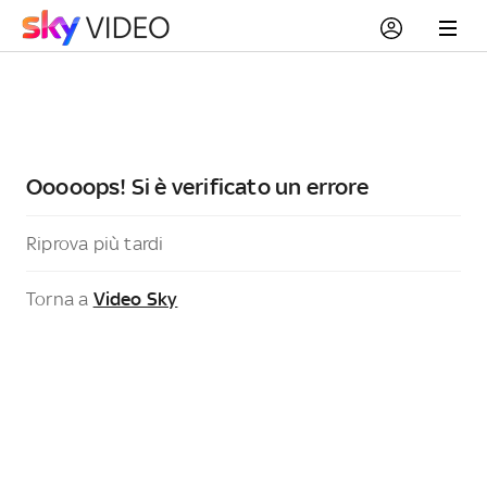
Ooooops! Si è verificato un errore
Riprova più tardi
Torna a
Video Sky