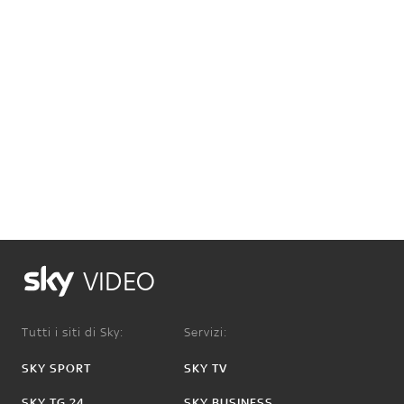
VIDEO
Tutti i siti di Sky:
Servizi:
SKY SPORT
SKY TV
SKY TG 24
SKY BUSINESS