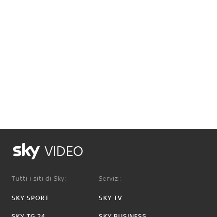
VIDEO
Tutti i siti di Sky:
Servizi:
SKY SPORT
SKY TV
SKY TG 24
SKY BUSINESS