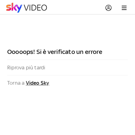
Ooooops! Si è verificato un errore
Riprova più tardi
Torna a
Video Sky