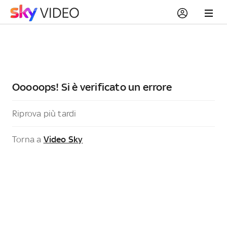
Ooooops! Si è verificato un errore
Riprova più tardi
Torna a
Video Sky