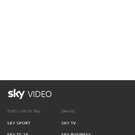
VIDEO
Tutti i siti di Sky:
Servizi:
SKY SPORT
SKY TV
SKY TG 24
SKY BUSINESS