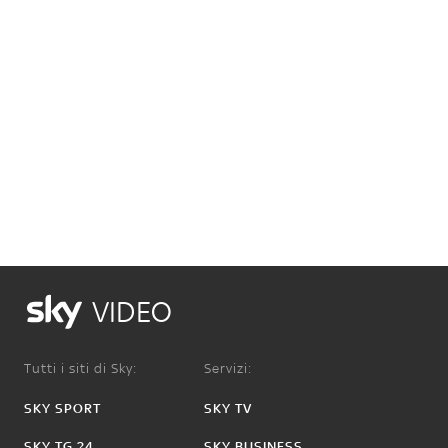
VIDEO
Tutti i siti di Sky:
Servizi:
SKY SPORT
SKY TV
SKY TG 24
SKY BUSINESS