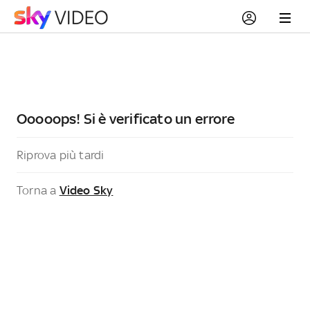
Ooooops! Si è verificato un errore
Riprova più tardi
Torna a
Video Sky