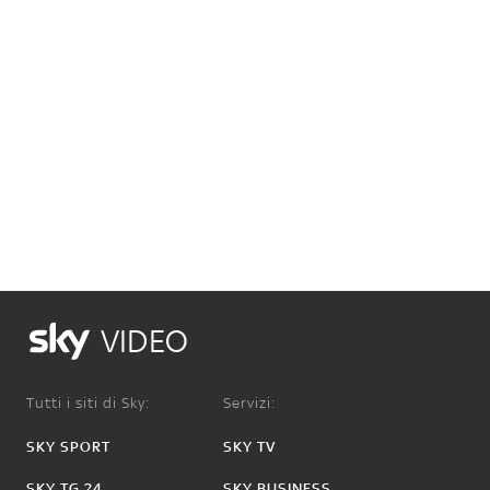
VIDEO
Tutti i siti di Sky:
Servizi:
SKY SPORT
SKY TV
SKY TG 24
SKY BUSINESS