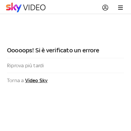
Ooooops! Si è verificato un errore
Riprova più tardi
Torna a
Video Sky