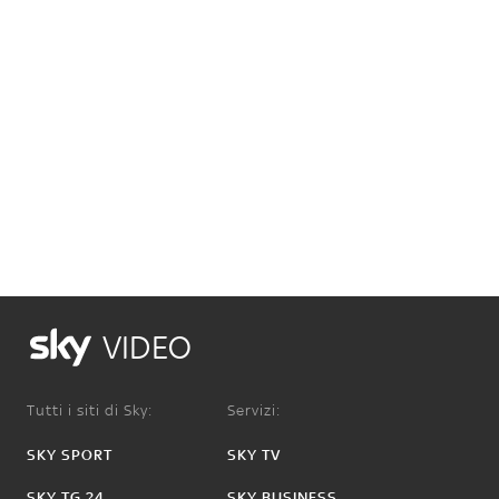
VIDEO
Tutti i siti di Sky:
Servizi:
SKY SPORT
SKY TV
SKY TG 24
SKY BUSINESS