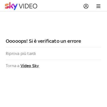
Ooooops! Si è verificato un errore
Riprova più tardi
Torna a
Video Sky