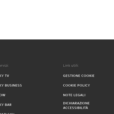
rvizi:
Link utili:
KY TV
GESTIONE COOKIE
KY BUSINESS
COOKIE POLICY
OW
NOTE LEGALI
DICHIARAZIONE
KY BAR
ACCESSIBILITÀ