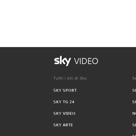
VIDEO
Tutti i siti di Sky:
Se
SKY SPORT
S
SKY TG 24
S
SKY VIDEO
N
SKY ARTE
S