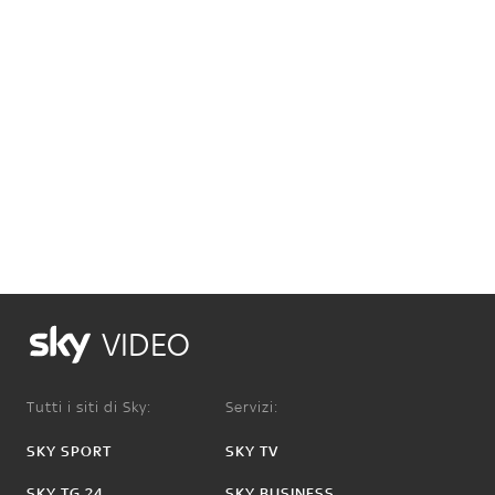
VIDEO
Tutti i siti di Sky:
Servizi:
SKY SPORT
SKY TV
SKY TG 24
SKY BUSINESS