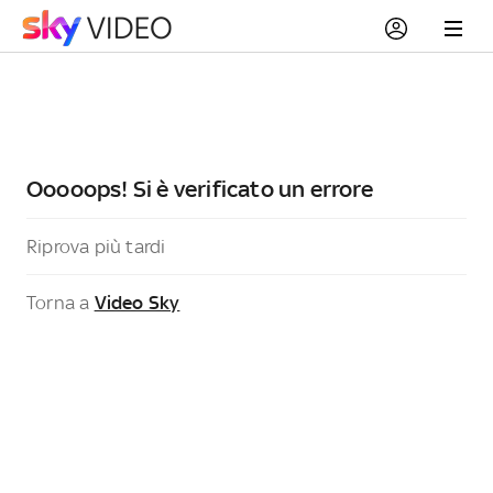
Ooooops! Si è verificato un errore
Riprova più tardi
Torna a
Video Sky