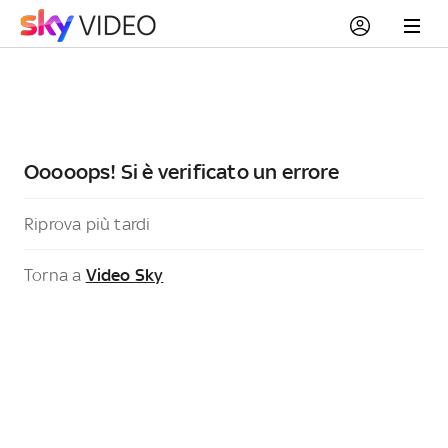
Ooooops! Si è verificato un errore
Riprova più tardi
Torna a
Video Sky