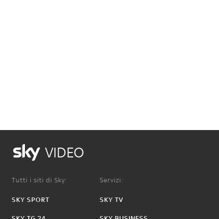
VIDEO
Tutti i siti di Sky:
Servizi:
SKY SPORT
SKY TV
SKY TG 24
SKY BUSINESS