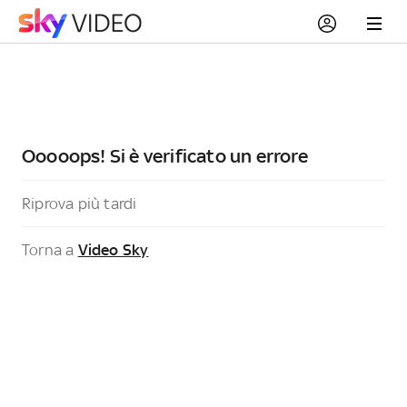
Ooooops! Si è verificato un errore
Riprova più tardi
Torna a
Video Sky