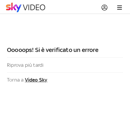
Ooooops! Si è verificato un errore
Riprova più tardi
Torna a
Video Sky