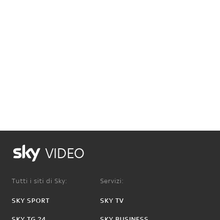
VIDEO
Tutti i siti di Sky:
Servizi:
SKY SPORT
SKY TV
SKY TG 24
SKY BUSINESS