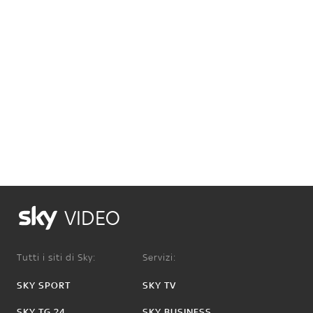
VIDEO
Tutti i siti di Sky:
Servizi:
SKY SPORT
SKY TV
SKY TG 24
SKY BUSINESS