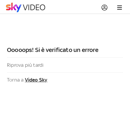
Ooooops! Si è verificato un errore
Riprova più tardi
Torna a
Video Sky