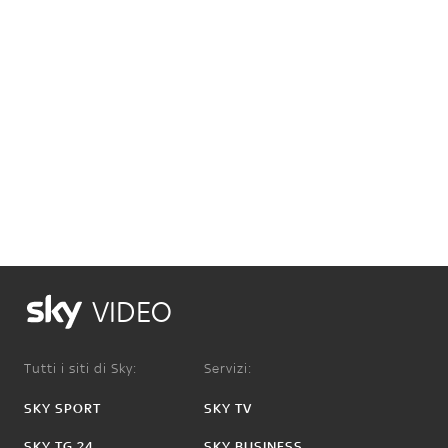
VIDEO
Tutti i siti di Sky:
Servizi:
SKY SPORT
SKY TV
SKY TG 24
SKY BUSINESS