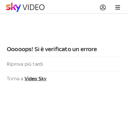
Ooooops! Si è verificato un errore
Riprova più tardi
Torna a
Video Sky