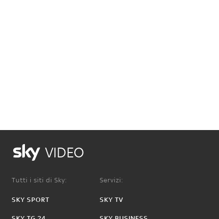
VIDEO
Tutti i siti di Sky:
Servizi:
SKY SPORT
SKY TV
SKY TG 24
SKY BUSINESS