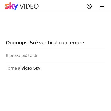
Ooooops! Si è verificato un errore
Riprova più tardi
Torna a
Video Sky