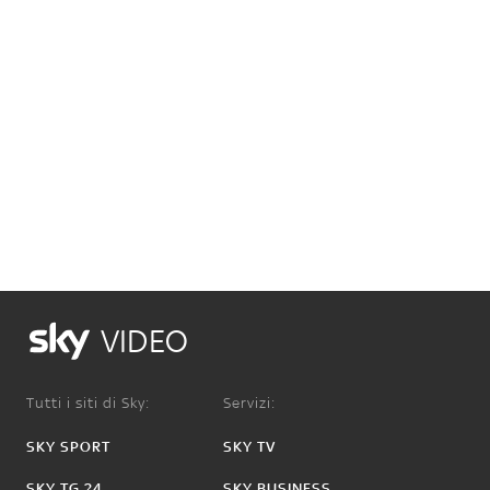
VIDEO
Tutti i siti di Sky:
Servizi:
SKY SPORT
SKY TV
SKY TG 24
SKY BUSINESS