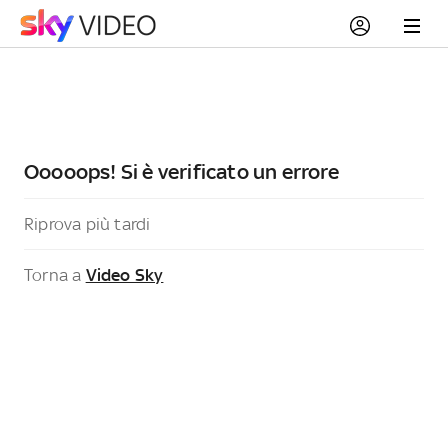
Ooooops! Si è verificato un errore
Riprova più tardi
Torna a
Video Sky